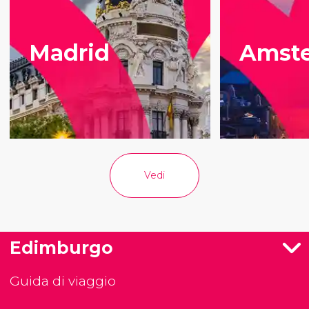
Madrid
Amst
Vedi
Edimburgo
Guida di viaggio