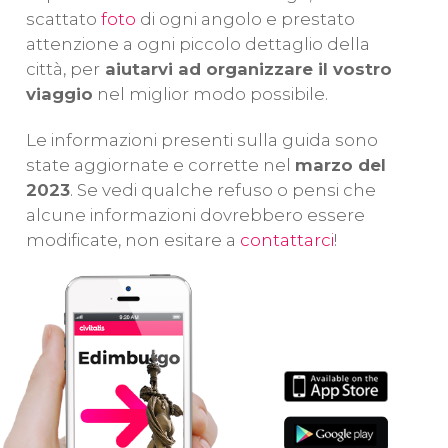
e Pitlochry
sono
emblematici
to
scattato
foto
di ogni angolo e prestato
solo alcuni dei
della capitale
ca
attenzione a ogni piccolo dettaglio della
luoghi
della Scozia.
Ed
città, per
aiutarvi ad organizzare il vostro
mozzafiato che
Andiamo?
so
viaggio
nel miglior modo possibile.
visiteremo!
Le informazioni presenti sulla guida sono
state aggiornate e corrette nel
marzo del
2023
. Se vedi qualche refuso o pensi che
alcune informazioni dovrebbero essere
modificate, non esitare a
contattarci
!