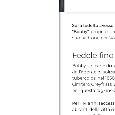
Se la fedeltà avesse
"Bobby"
, proprio co
suo padrone per 14 a
Fedele fino 
Bobby, un cane di raz
dell’agente di poliz
tubercolosi nel 1858
Cimitero Greyfriars,
per questa ragione 
Per i 14 anni secces
abitanti della città 