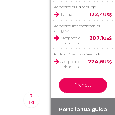
Aeroporto di Edimburgo
122,4
Stirling
US$
Aeroporto Internazionale di
Glasgow
207,1
Aeroporto di
US$
Edimburgo
Porto di Glasgow Greenock
224,6
Aeroporto di
US$
Edimburgo
Prenota
2
Porta la tua guida