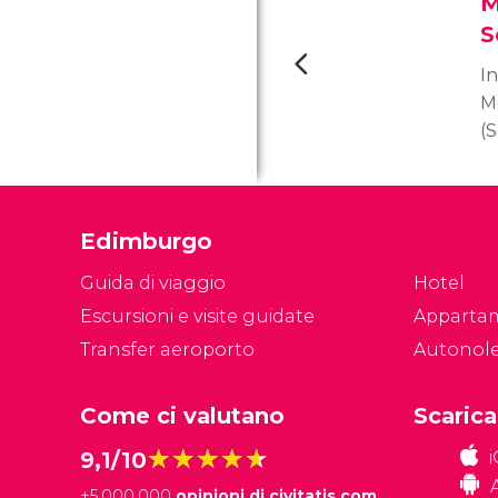
M
S
In
M
(
co
go
de
Edimburgo
Si
su
Guida di viaggio
Hotel
è 
Escursioni e visite guidate
Apparta
m
Transfer aeroporto
Autonol
un
Come ci valutano
Scarica
★★★★★
★★★★★
9,1/10
+
5.000.000
opinioni di civitatis.com