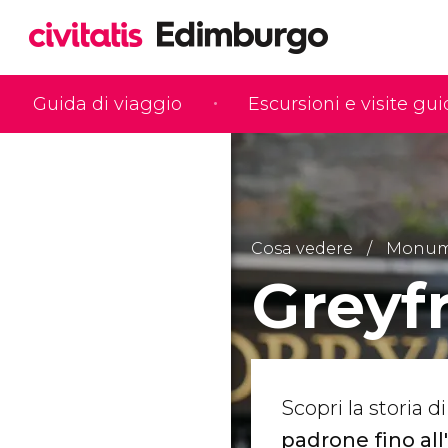
Guida di viaggio
Escursioni e visite gu
Cosa vedere
Monumen
Greyf
Scopri la storia d
padrone fino all