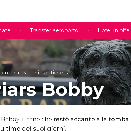
idate
Transfer aeroporto
Hotel in offe
ti e attrazioni turistiche
riars Bobby
i Bobby, il cane che
restò accanto alla tomba 
'ultimo dei suoi giorni
.