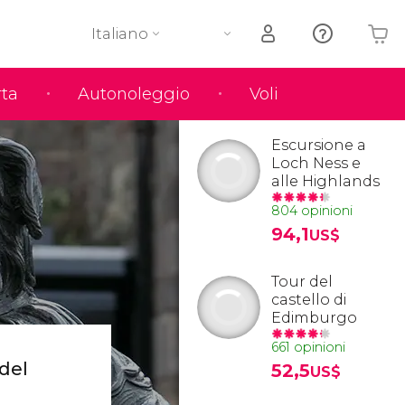
Italiano
rta
Autonoleggio
Voli
Il tuo carrello è vuoto
Escursione a
Loch Ness e
alle Highlands
804 opinioni
94,1
US$
Tour del
castello di
Edimburgo
661 opinioni
del
52,5
US$