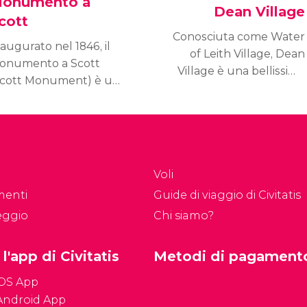
onumento a
Dean Village
cott
Conosciuta come Water
augurato nel 1846, il
of Leith Village, Dean
onumento a Scott
Village è una bellissima
Scott Monument) è una
località sulle sponde del
struzione in stile
Leith fondata nel XII
tico eretta in onore
secolo dai frati
llo scrittore scozzese
dell'Abbazia di Holyrood.
r Walter Scott. Con i
oi 61 metri di altezza,
Voli
il più grande dei
menti
Guide di viaggio di Civitatis
onumenti dedicati a
eggio
Chi siamo?
o scrittore.
 l'app di Civitatis
Metodi di pagament
iOS App
Android App