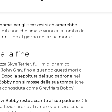
 nome, per gli scozzesi si chiamerebbe
me il cane che rimase vicino alla tomba del
nni, fino al giorno della sua morte.
alla fine
za Skye Terrier, fu il miglior amico
ia John Gray, fino a quando questi morì di
.
Dopo la sepoltura del suo padrone
nel
Bobby non si mosse dalla sua tomba
(che
è conosciuta come Greyfriars Bobby).
sivi, Bobby restò accanto al suo padrone
. Gli
si affezionarono al cane e si presero cura di