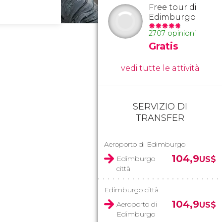
Free tour di
Edimburgo
2707 opinioni
Gratis
vedi tutte le attività
SERVIZIO DI
TRANSFER
Aeroporto di Edimburgo
104,9
Edimburgo
US$
città
Edimburgo città
104,9
Aeroporto di
US$
Edimburgo