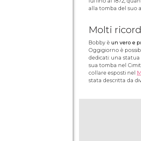
lui fino al 1872, qu
alla tomba del suo
Molti ricord
Bobby è
un vero e p
Oggigiorno è possib
dedicati: una statua
sua tomba nel Cimiter
collare esposti nel
M
stata descritta da dive