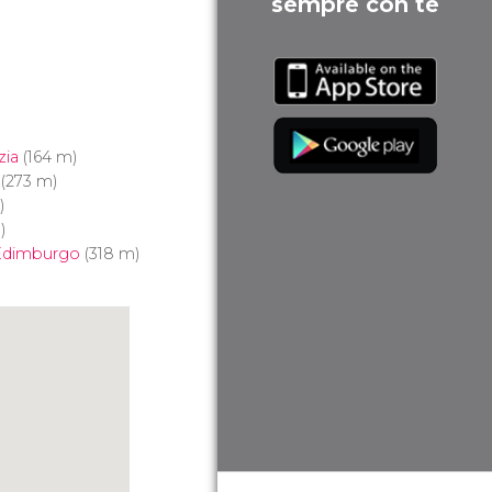
sempre con te
zia
(164 m)
(273 m)
)
)
i Edimburgo
(318 m)