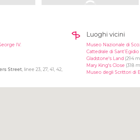
Luoghi vicini
George IV.
Museo Nazionale di Sco
Cattedrale di Sant’Egidio
Gladstone's Land
(294 m
Mary King's Close
(318 m
rs Street
, linee 23, 27, 41, 42,
Museo degli Scrittori d
Clicca per usare la mappa