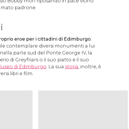
ando Bobby morì riposando in pace vicino
 amato padrone.
i
roprio
eroe per i cittadini di Edimburgo
.
ile contemplare diversi monumenti a lui
 nella parte sud del Ponte George IV, la
io di Greyfriars o il suo piatto e il suo
useo di Edimburgo
. La sua
storia
, inoltre, è
rsi libri e film.