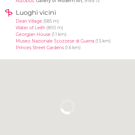
Autobus
:
Gallery of Modern Art
, linea 13.
Luoghi vicini
Dean Village
(585 m)
Water of Leith
(890 m)
Georgian House
(1.1 km)
Museo Nazionale Scozzese di Guerra
(1.5 km)
Princes Street Gardens
(1.6 km)
Clicca per usare la mappa