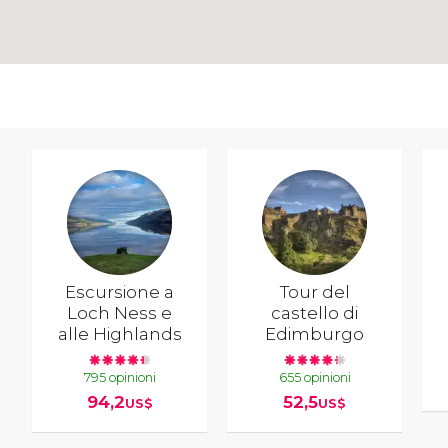
Escursione a
Tour del
Loch Ness e
castello di
alle Highlands
Edimburgo
795 opinioni
655 opinioni
94,2
52,5
US$
US$