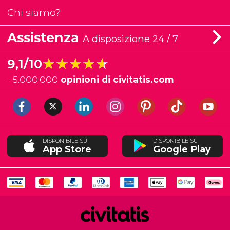
Chi siamo?
Assistenza
A disposizione 24 / 7
★★★★★
★★★★★
9,1/10
+
5.000.000
opinioni di civitatis.com
DISPONIBILE SU
DISPONIBILE SU
App Store
Google Play