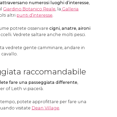
 attraversano numerosi luoghi d’interesse
,
 il
Giardino Botanico Reale
, la
Galleria
lti altri
punti d’interesse
.
fiume potrete osservare
cigni, anatre, aironi
uccelli. Vedrete saltare anche molti pesci.
ta vedrete gente camminare, andare in
 cavallo.
giata raccomandabile
lete fare una passeggiata differente
,
r of Leith vi piacerà.
tempo, potete approfittare per fare una
uando visitate
Dean Village
.