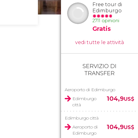
Free tour di
Edimburgo
2711 opinioni
Gratis
vedi tutte le attività
SERVIZIO DI
TRANSFER
Aeroporto di Edimburgo
104,9
Edimburgo
US$
città
Edimburgo città
104,9
Aeroporto di
US$
Edimburgo