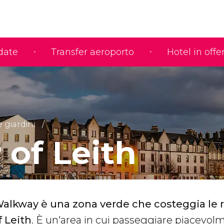
idate
Transfer aeroporto
Hotel in offe
e giardini
 of Leith
Walkway è una zona verde che costeggia le r
 Leith
. È un'area in cui passeggiare piacevol