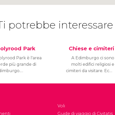
Ti potrebbe interessare
olyrood Park
Chiese e cimiteri
olyrood Park è l'area
A Edimburgo ci sono
erde più grande di
molti edifici religiosi e
dimburgo.
cimiteri da visitare. Ecco
asseggiando in questa
quali sono i più
asta zona
importanti della città.
oviamo colline, laghi e
ardini.
Voli
menti
Guide di viaggio di Civitatis