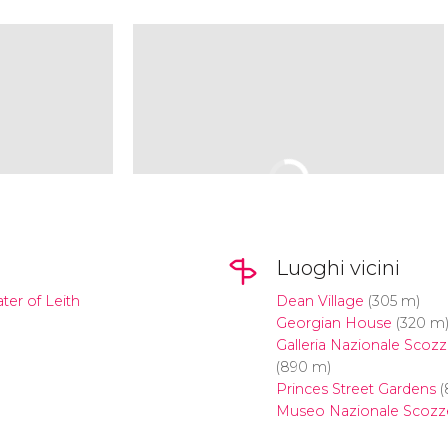
Luoghi vicini
ter of Leith
Dean Village
(305 m)
Georgian House
(320 m
Galleria Nazionale Scoz
(890 m)
Princes Street Gardens
(
Museo Nazionale Scozze