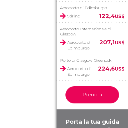
Aeroporto di Edimburgo
122,4
Stirling
US$
Aeroporto Internazionale di
Glasgow
207,1
Aeroporto di
US$
Edimburgo
Porto di Glasgow Greenock
224,6
Aeroporto di
US$
Edimburgo
Prenota
Porta la tua guida