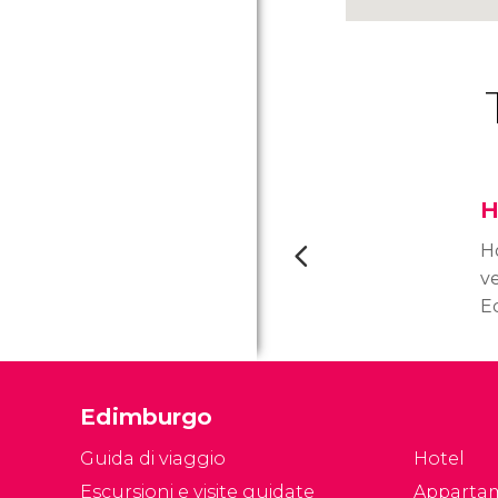
H
H
v
E
P
v
tr
Edimburgo
gi
Guida di viaggio
Hotel
Escursioni e visite guidate
Apparta