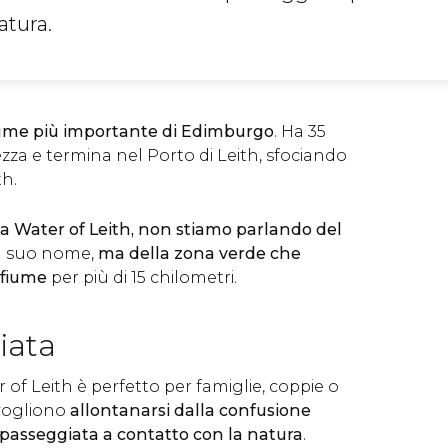
atura.
fiume più importante di Edimburgo
. Ha 35
zza e termina nel Porto di Leith, sfociando
th.
a Water of Leith, non stiamo parlando del
 il suo nome,
ma della zona verde che
 fiume
per più di 15 chilometri.
iata
 of Leith è perfetto per famiglie, coppie o
 vogliono
allontanarsi dalla confusione
 passeggiata a contatto con la natura
.