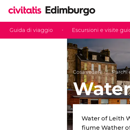
Guida di viaggio
Escursioni e visite gu
Cosa vedere
Parchi 
Water
Water of Leith 
fiume Wather of