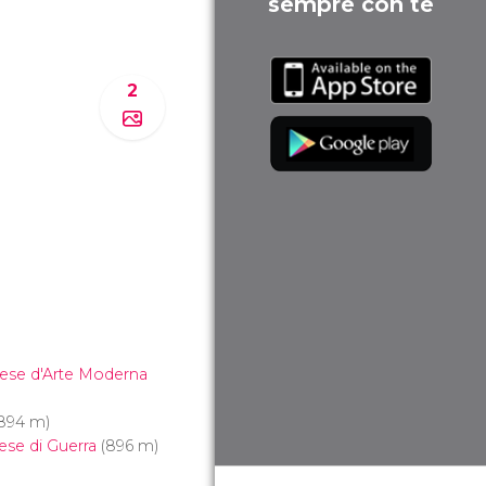
sempre con te
2
)
zese d'Arte Moderna
894 m)
se di Guerra
(896 m)