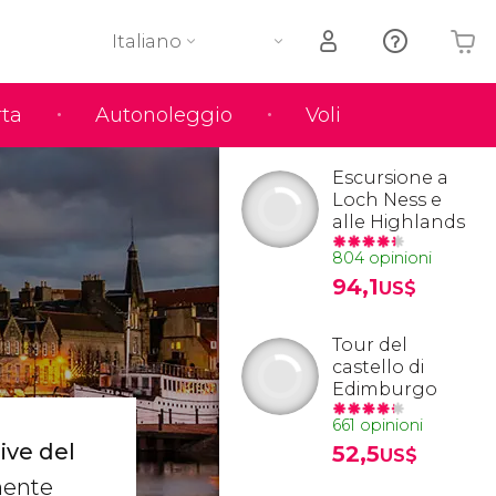
Italiano
rta
Autonoleggio
Voli
Il tuo carrello è vuoto
Escursione a
Loch Ness e
alle Highlands
804 opinioni
94,1
US$
Tour del
castello di
Edimburgo
661 opinioni
ive del
52,5
US$
mente