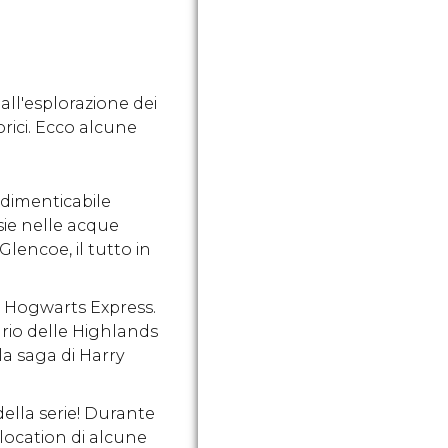
Giocattoli, peluche, case
e di
Il museo Pe
delle bambole e giochi di
 che
racconta la 
varie generazioni rendono
e
dei cittadin
il Museo dell'Infanzia di
dal XV secol
all'esplorazione dei
Edimburgo un posto
nostri. Da 
unico nel suo genere.
orici. Ecco alcune
o.
Scoprilo.
ndimenticabile
sie nelle acque
lencoe, il tutto in
o Hogwarts Express.
rio delle Highlands
la saga di Harry
della serie! Durante
 location di alcune