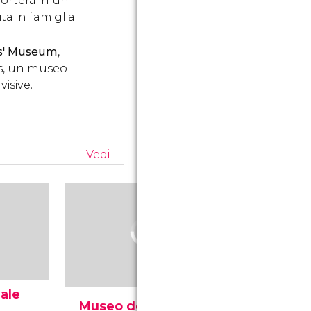
porterà in un
ta in famiglia.
s' Museum
,
ons, un museo
visive.
Vedi
nale
People's
Museo dell'Infanzia
Museum