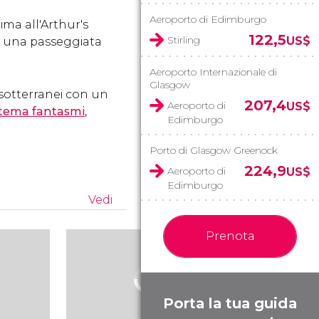
Aeroporto di Edimburgo
cima all'Arthur's
122,5
Stirling
US$
e una passeggiata
Aeroporto Internazionale di
Glasgow
 sotterranei con un
207,4
Aeroporto di
US$
a tema fantasmi
,
Edimburgo
Porto di Glasgow Greenock
224,9
Aeroporto di
US$
Edimburgo
Vedi
Prenota
Porta la tua guida