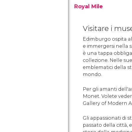
Royal Mile
Con i suoi 1814,2 metri di
lunghezza, la Royal Mile è
Visitare i mu
la strada più famosa di
Edimburgo. Collega il
Edimburgo ospita alcu
Castello di Edimburgo con
il Palazzo di
e immergersi nella st
Holyroodhouse.
è una tappa obbligat
collezione. Nelle sue
emblematici della st
mondo.
Per gli amanti dell'a
Monet. Volete vedere
Gallery of Modern Ar
Gli appassionati di 
passato della città,