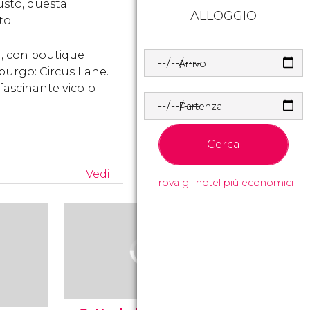
busto, questa
ALLOGGIO
to.
, con boutique
Arrivo
imburgo: Circus Lane.
ffascinante vicolo
Partenza
Cerca
Vedi
Trova gli hotel più economici