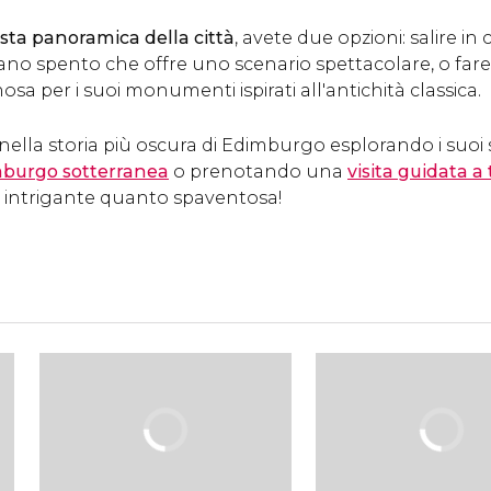
ista panoramica della città
, avete due opzioni: salire in 
cano spento che offre uno scenario spettacolare, o far
mosa per i suoi monumenti ispirati all'antichità classica.
 nella storia più oscura di Edimburgo esplorando i suoi
imburgo sotterranea
o prenotando una
visita guidata 
 intrigante quanto spaventosa!