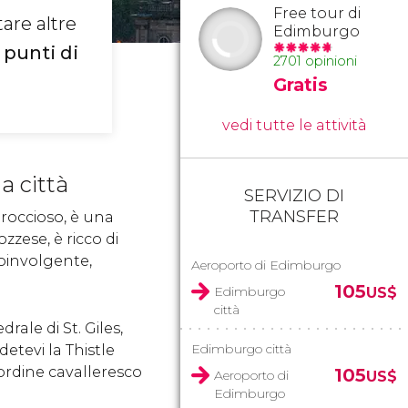
Free tour di
are altre
Edimburgo
i punti di
2701 opinioni
Gratis
vedi tutte le attività
a città
SERVIZIO DI
TRANSFER
 roccioso, è una
zzese, è ricco di
 coinvolgente,
Aeroporto di Edimburgo
105
Edimburgo
US$
città
rale di St. Giles,
Edimburgo città
detevi la Thistle
 ordine cavalleresco
105
Aeroporto di
US$
Edimburgo