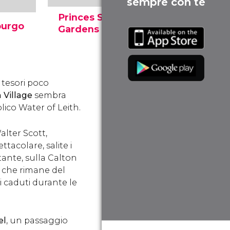
sempre con te
Princes Street
burgo
Palazzo 
Gardens
o di
Il Palazzo d
I Giardini di Princes Street
 sulla
Holyroodho
sono il parco urbano più
 ed è
residenza uff
importante del centro di
Regina d’Ing
Edimburgo. Furono creati
i tesori poco
e di
Scozia. Scop
nel 1820 a seguito del
e come visit
 Village
sembra
drenaggio del North Loch.
lico Water of Leith.
Walter Scott,
tacolare, salite i
ante, sulla Calton
el che rimane del
 caduti durante le
el
, un passaggio