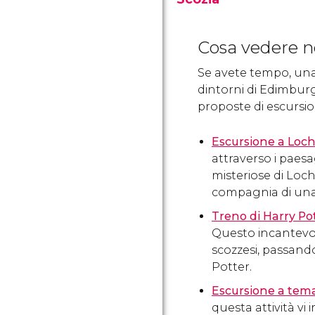
Il Museo Nazionale di
Scozia permette al
Cosa vedere n
visitatore di fare un viaggio
attraverso la storia della
Se avete tempo, una v
Scozia, dalle origini ai
dintorni di Edimburgo
giorni nostri.
proposte di escursi
Escursione a Loch
attraverso i paes
misteriose di Loc
compagnia di una 
Treno di Harry Po
Questo incantevol
scozzesi, passando
Potter.
Escursione a tema
questa attività vi