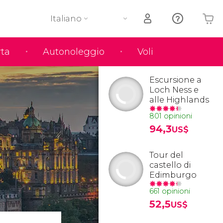
Italiano
rta
Autonoleggio
Voli
Il tuo carrello è vuoto
Escursione a
Loch Ness e
alle Highlands
801 opinioni
94,3
US$
Tour del
castello di
Edimburgo
661 opinioni
52,5
US$