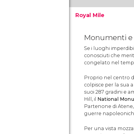
Royal Mile
Con i suoi 1814,2 metri di
lunghezza, la Royal Mile è
Monumenti e a
la strada più famosa di
Edimburgo. Collega il
Se i luoghi imperdibi
Castello di Edimburgo con
il Palazzo di
conosciuti che merit
Holyroodhouse.
congelato nel tempo,
Proprio nel centro de
colpisce per la sua a
suoi 287 gradini e 
Hill, il
National Monu
Partenone di Atene,
guerre napoleonich
Per una vista mozzaf