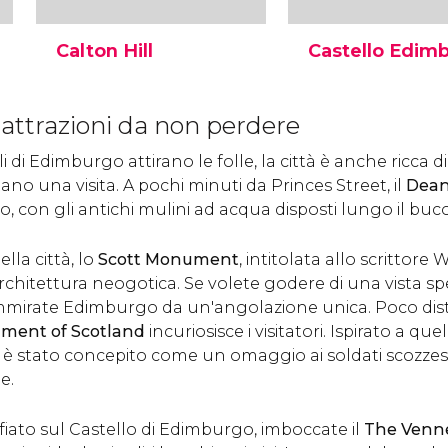
Calton Hill
Castello Edim
Calton Hill è una collina
L'imponente Castell
che si trova alla fine di
Edimburgo s’innalza
ttrazioni da non perdere
Princes Street, a est della
collina di Castle Hill
Città Nuova. È il punto
una delle attrazioni
li di Edimburgo attirano le folle, la città è anche ricca d
della città che offre il
turistiche più famos
miglior panorama.
Edimburgo.
ano una visita. A pochi minuti da Princes Street, il
Dean
 con gli antichi mulini ad acqua disposti lungo il buco
lla città, lo
Scott Monument
, intitolata allo scrittore 
rchitettura neogotica. Se volete godere di una vista spet
ammirate Edimburgo da un'angolazione unica. Poco dist
ment of Scotland
incuriosisce i visitatori. Ispirato a qu
 è stato concepito come un omaggio ai soldati scozzesi
e.
iato sul Castello di Edimburgo, imboccate il
The Venn