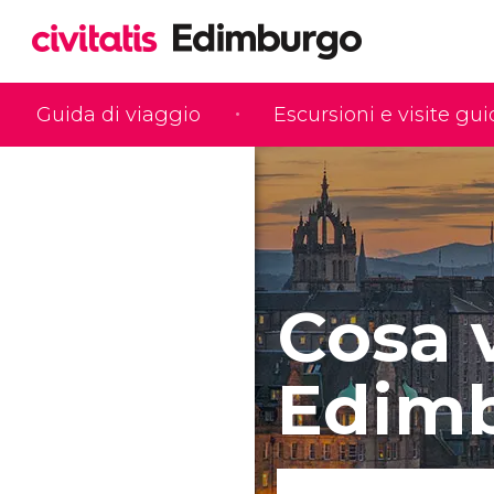
Guida di viaggio
Escursioni e visite gu
Cosa 
Edim