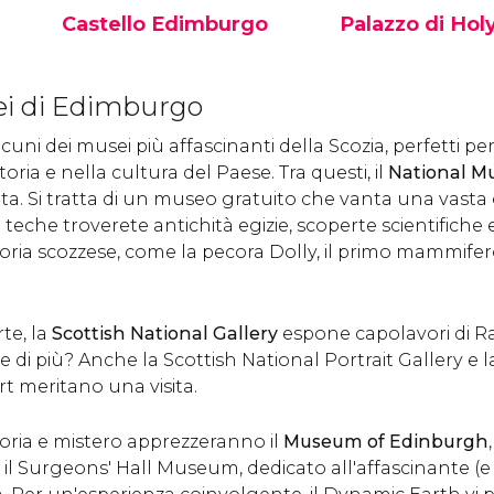
Castello Edimburgo
Palazzo di Hol
L'imponente Castello di
Il Palazzo di
Edimburgo s’innalza sulla
Holyroodhouse è an
sei di Edimburgo
collina di Castle Hill ed è
residenza ufficiale de
una delle attrazioni
Regina d’Inghilterra 
ni dei musei più affascinanti della Scozia, perfetti per 
turistiche più famose di
Scozia. Scopri i suoi
Edimburgo.
e come visitarlo.
oria e nella cultura del Paese. Tra questi, il
National M
a. Si tratta di un museo gratuito che vanta una vasta 
 teche troverete antichità egizie, scoperte scientifiche e
oria scozzese, come la pecora Dolly, il primo mammifer
rte, la
Scottish National Gallery
espone capolavori di Ra
 di più? Anche la Scottish National Portrait Gallery e l
t meritano una visita.
storia e mistero apprezzeranno il
Museum of Edinburgh
 e il Surgeons' Hall Museum, dedicato all'affascinante (