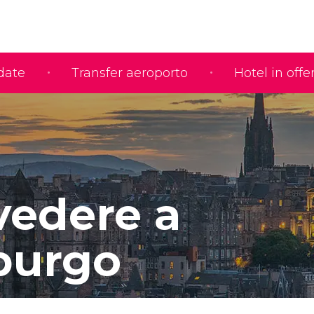
idate
Transfer aeroporto
Hotel in offe
vedere a
burgo