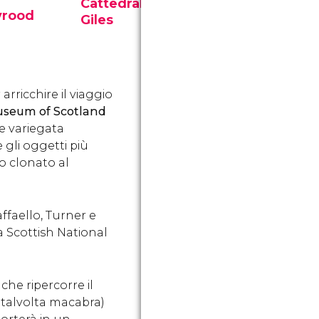
Cattedrale di St
Parlame
yrood
Giles
Scozzes
La Cattedrale di Sant’Egidio
Il nuovo pa
cora la
fu eretta sui resti di un
Parlamento 
lla
antico santuario del IX
del recuper
in
secolo e fu consacrata al
legislativo 
arricchire il viaggio
 segreti
patrone dei lebbrosi.
popolo sco
useum of Scotland
quasi tre sec
e variegata
 gli oggetti più
o clonato al
ffaello, Turner e
a Scottish National
, che ripercorre il
e talvolta macabra)