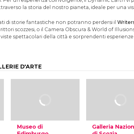
a. Per un'esperienza coinvolgente, il Dynamic Earth vi 
ttraverso la storia del nostro pianeta, ideale per una visi
ati di storie fantastiche non potranno perdersi il
Writer
crittori scozzesi, o il Camera Obscura & World of Illusi
viste spettacolari della città e sorprendenti esperienze 
LLERIE D'ARTE
Museo di
Galleria Nazio
Edimburgo
di Scozia