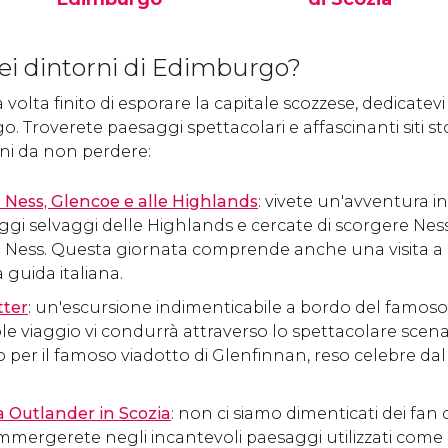
Il Museo di Edimburgo
La Galleria Nazional
mostra, nel suo
Scozia è un museo
ei dintorni di Edimburgo?
interessante percorso
espone opere d’art
espositivo, la storia di
occidentale, dal
olta finito di esporare la capitale scozzese, dedicatevi 
Edimburgo dalla preistoria
Rinascimento al
. Troverete paesaggi spettacolari e affascinanti siti st
fino ai giorni nostri.
Postimpressionism
oni da non perdere:
 Ness, Glencoe e alle Highlands
: vivete un'avventura i
aggi selvaggi delle Highlands e cercate di scorgere Nes
h Ness. Questa giornata comprende anche una visita a G
guida italiana.
tter
: un'escursione indimenticabile a bordo del famos
e viaggio vi condurrà attraverso lo spettacolare scena
 per il famoso viadotto di Glenfinnan, reso celebre dal
 Outlander in Scozia
: non ci siamo dimenticati dei fan 
 immergerete negli incantevoli paesaggi utilizzati come