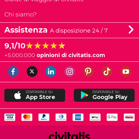
Chi siamo?
Assistenza
A disposizione 24 / 7
★★★★★
★★★★★
9,1/10
+
5.000.000
opinioni di civitatis.com
DISPONIBILE SU
DISPONIBILE SU
App Store
Google Play