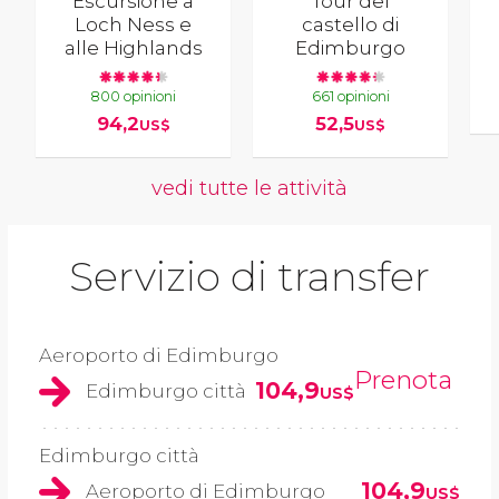
Escursione a
Tour del
Loch Ness e
castello di
alle Highlands
Edimburgo
800 opinioni
661 opinioni
94,2
52,5
US$
US$
vedi tutte le attività
Servizio di transfer
Aeroporto di Edimburgo
Prenota
104,9
Edimburgo città
US$
Edimburgo città
104,9
Aeroporto di Edimburgo
US$