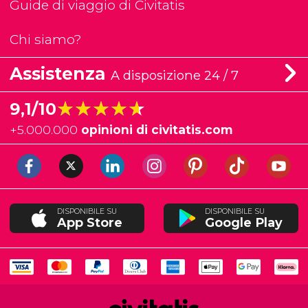
Guide di viaggio di Civitatis
Chi siamo?
Assistenza
A disposizione 24 / 7
★★★★★
★★★★★
9,1/10
+
5.000.000
opinioni di civitatis.com
DISPONIBILE SU
DISPONIBILE SU
App Store
Google Play