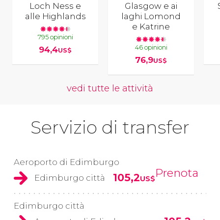
Loch Ness e
Glasgow e ai
alle Highlands
laghi Lomond
e Katrine
795 opinioni
46 opinioni
94,4
US$
76,9
US$
vedi tutte le attività
Servizio di transfer
Aeroporto di Edimburgo
Prenota
105,2
Edimburgo città
US$
Edimburgo città