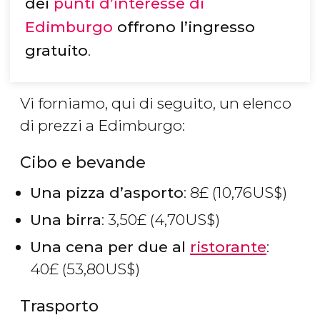
dei
punti d’interesse di
Edimburgo
offrono l’ingresso
gratuito
.
Vi forniamo, qui di seguito, un elenco
di prezzi a Edimburgo:
Cibo e bevande
Una pizza d’asporto
: 8
£
(10,76
US$
)
Una birra
: 3,50
£
(4,70
US$
)
Una cena per due al
ristorante
:
40
£
(53,80
US$
)
Trasporto