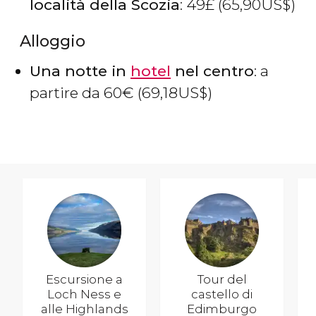
località della Scozia
: 49
£
(65,90
US$
)
Alloggio
Una notte in
hotel
nel centro
: a
partire da 60
€
(69,18
US$
)
Escursione a
Tour del
Loch Ness e
castello di
alle Highlands
Edimburgo