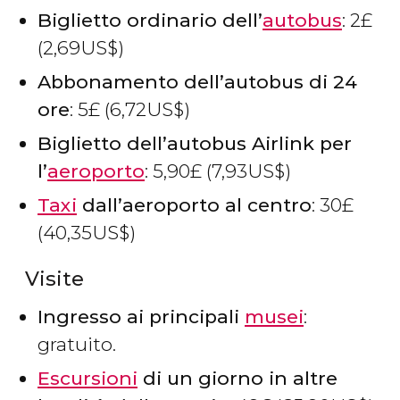
Biglietto ordinario dell’
autobus
: 2
£
(2,69
US$
)
Abbonamento dell’autobus di 24
ore
: 5
£
(6,72
US$
)
Biglietto dell’autobus Airlink per
l’
aeroporto
: 5,90
£
(7,93
US$
)
Taxi
dall’aeroporto al centro
: 30
£
(40,35
US$
)
Visite
Ingresso ai principali
musei
:
gratuito.
Escursioni
di un giorno in altre