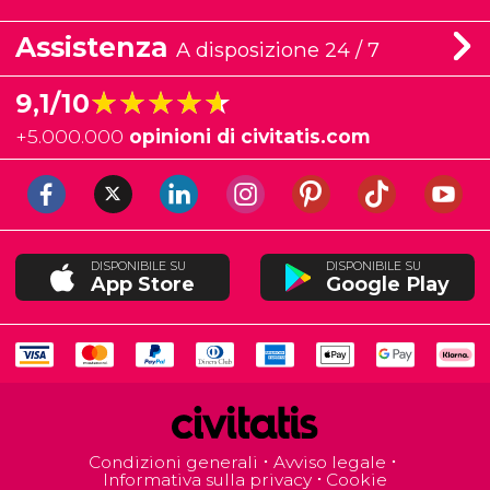
Assistenza
A disposizione 24 / 7
★★★★★
★★★★★
9,1/10
+
5.000.000
opinioni di civitatis.com
DISPONIBILE SU
DISPONIBILE SU
App Store
Google Play
Condizioni generali
Avviso legale
Informativa sulla privacy
Cookie