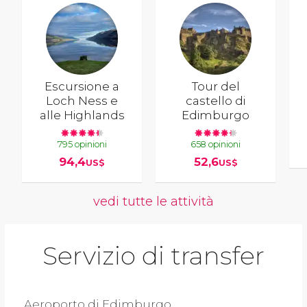
Escursione a
Tour del
Loch Ness e
castello di
alle Highlands
Edimburgo
795 opinioni
658 opinioni
94,4
52,6
US$
US$
vedi tutte le attività
Servizio di transfer
Aeroporto di Edimburgo