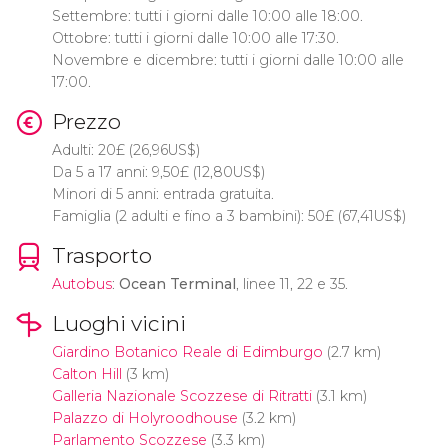
Settembre: tutti i giorni dalle 10:00 alle 18:00.
Ottobre: ​​tutti i giorni dalle 10:00 alle 17:30.
Novembre e dicembre: tutti i giorni dalle 10:00 alle
17:00.
Prezzo
Adulti: 20
£
(26,96
US$
)
Da 5 a 17 anni: 9,50
£
(12,80
US$
)
Minori di 5 anni: entrada gratuita.
Famiglia (2 adulti e fino a 3 bambini): 50
£
(67,41
US$
)
Trasporto
Autobus
:
Ocean Terminal
, linee 11, 22 e 35.
Luoghi vicini
Giardino Botanico Reale di Edimburgo
(2.7 km)
Calton Hill
(3 km)
Galleria Nazionale Scozzese di Ritratti
(3.1 km)
Palazzo di Holyroodhouse
(3.2 km)
Parlamento Scozzese
(3.3 km)