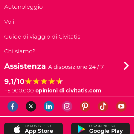
Autonoleggio
Voli
Guide di viaggio di Civitatis
Chi siamo?
Assistenza
A disposizione 24 / 7
★★★★★
★★★★★
9,1/10
+
5.000.000
opinioni di civitatis.com
DISPONIBILE SU
DISPONIBILE SU
App Store
Google Play