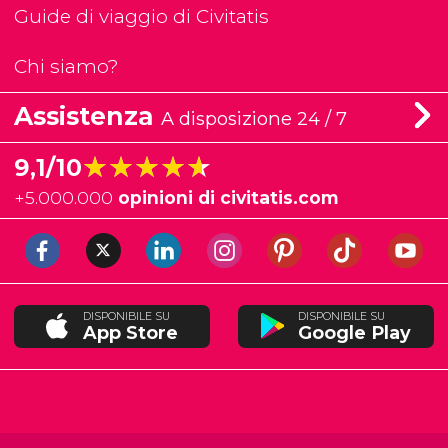
Guide di viaggio di Civitatis
Chi siamo?
Assistenza
A disposizione 24 / 7
★★★★★
★★★★★
9,1/10
+
5.000.000
opinioni di civitatis.com
DISPONIBILE SU
DISPONIBILE SU
App Store
Google Play