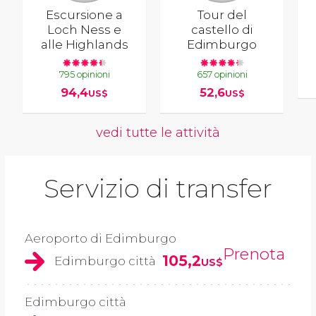
Escursione a
Tour del
Loch Ness e
castello di
alle Highlands
Edimburgo
795 opinioni
657 opinioni
94,4
52,6
US$
US$
vedi tutte le attività
Servizio di transfer
Aeroporto di Edimburgo
Prenota
105,2
Edimburgo città
US$
Edimburgo città