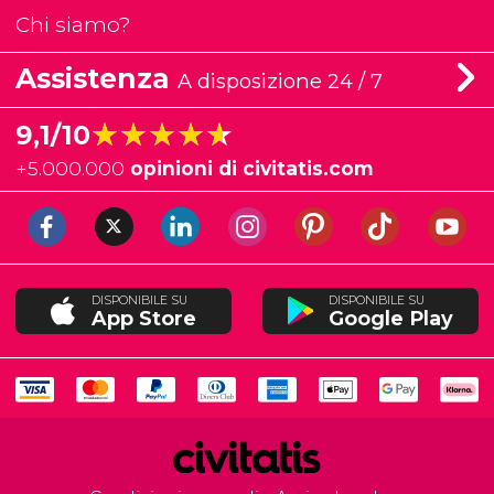
Chi siamo?
Assistenza
A disposizione 24 / 7
★★★★★
★★★★★
9,1/10
+
5.000.000
opinioni di civitatis.com
DISPONIBILE SU
DISPONIBILE SU
App Store
Google Play